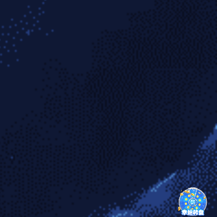
体实力依旧不可小觑。在教练的新战术体系
潜力和活力，可以为球队带来新的动力。尤
面已经展现出了非凡的才华。
绩，其团队配合和技术优势常常成为制胜法
那么面对其他对手时，就具备了冲击四强乃
别老将缺席，但年轻人的崛起反而可能为球
，而这种风格更适合快速灵活的新生代球
建起更加高效的进攻体系。这种转变不仅可
而增加了晋级四强的希望。