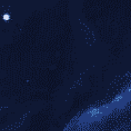
3、球队结构与战术影响
皇家马德里近年来频繁进行阵容调整，以适应现
果，但也导致了一些国脚的不适应。他们所习惯
一定摩擦，使得个人绩效降低。而教练对战术要
的老将倍感艰难。
同时，此次国家队征召过程中，对位置选择及角
于在特定位置踢球，却被迫尝试新的角色，这种
人状态，就会影响整个团队协作和默契度，因此
一。
再者，在集训期间，各个位置之间相互磨合尤为
或无法与新同伴建立良好配合关系的人来说，他
这一点也说明了团队氛围及文化建设对于运动员
充分信任与支持。