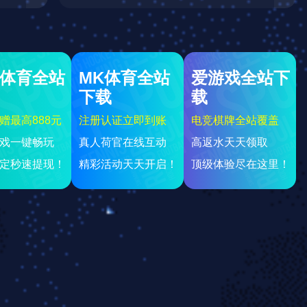
一个清晰的观点，以期为读者提供深度解
西甲豪门，其球员往往被视为国家队的重要
国脚却因状态不佳而无缘国家队，这让人感
挥明显低于预期，不论是进攻端还是防守端
程度的伤病，这直接影响了他们的竞技状
本稳固的位置受到挑战。因此，在竞争压力
出现了一定程度上的心理负担。
置的调整，也使得一些球员难以找到合适的
也很难在场上展现出应有的水准，从而导致