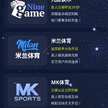
立即下载乐鱼官网APP
首页
/
体育动态
/ 正文