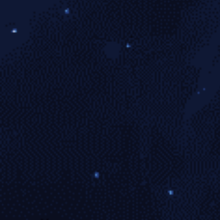
上一篇：
曼联发布第三季度财报盈利3770万…