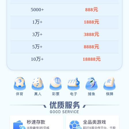
之间的默契配合，以及未来可能达成的新成就，力求
全面呈现这位伟大球员在皇马的辉煌历程及其意义。
1、卡瓦哈尔的职业生涯历程
卡瓦哈尔出生于1992年，作为一名本土球员，他在青
训期间展现出了非凡的潜力。在2009年，他加入了皇
家马德里的青训体系，并于2010年进入一线队。然
而，由于缺乏上场机会，他租借至德国球队拜仁慕尼
黑效力。在那里，他得到了充分锻炼，并逐渐成为右
后卫位置上的主力选手。
2013年，卡瓦哈尔回归皇马并正式签约。这标志着他
职业生涯的新篇章。他很快凭借稳定的表现赢得了教
练和球迷们的认可。随后的几个赛季中，他不断提升
自己的技术水平和比赛意识，逐渐成为西甲乃至欧洲